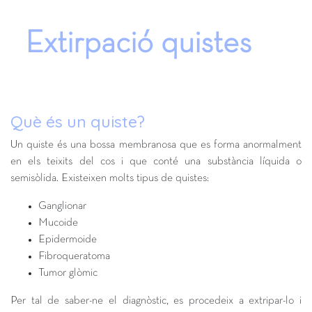
Extirpació quistes
Què és un quiste?
Un quiste és una bossa membranosa que es forma anormalment
en els teixits del cos i que conté una substància líquida o
semisòlida. Existeixen molts tipus de quistes:
Ganglionar
Mucoide
Epidermoide
Fibroqueratoma
Tumor glòmic
Per tal de saber-ne el diagnòstic, es procedeix a extripar-lo i