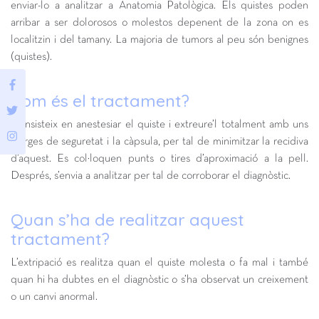
enviar-lo a analitzar a Anatomia Patològica. Els quistes poden
arribar a ser dolorosos o molestos depenent de la zona on es
localitzin i del tamany. La majoria de tumors al peu són benignes
(quistes).
Com és el tractament?
Consisteix en anestesiar el quiste i extreure’l totalment amb uns
marges de seguretat i la càpsula, per tal de minimitzar la recidiva
d’aquest. Es col·loquen punts o tires d’aproximació a la pell.
Després, s’envia a analitzar per tal de corroborar el diagnòstic.
Quan s’ha de realitzar aquest
tractament?
L’extripació es realitza quan el quiste molesta o fa mal i també
quan hi ha dubtes en el diagnòstic o s’ha observat un creixement
o un canvi anormal.