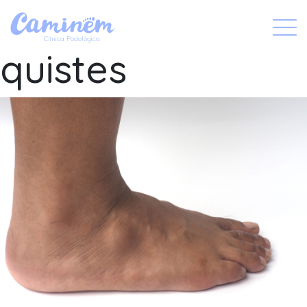
Extirpació
X
Clínica Podològica
quistes