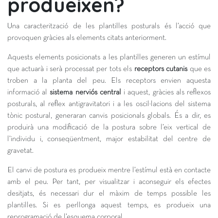
produeixen?
Una caracterització de les plantilles posturals és l’acció que
provoquen gràcies als elements citats anteriorment.
Aquests elements posicionats a les plantilles generen un estímul
que actuarà i serà processat per tots els
receptors cutanis
que es
troben a la planta del peu. Els receptors envien aquesta
informació al
sistema nerviós central
i aquest, gràcies als reflexos
posturals, al reflex antigravitatori i a les oscil·lacions del sistema
tònic postural, generaran canvis posicionals globals. És a dir, es
produirà una modificació de la postura sobre l’eix vertical de
l’individu i, conseqüentment, major estabilitat del centre de
gravetat.
El canvi de postura es produeix mentre l’estímul està en contacte
amb el peu. Per tant, per visualitzar i aconseguir els efectes
desitjats, és necessari dur el màxim de temps possible les
plantilles. Si es perllonga aquest temps, es produeix una
reprogramació de l’esquema corporal.