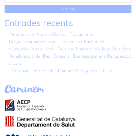
Entrades recents
Neuroma de Morton: Què és i Tractaments
Ungla Encarnada: Causes, Prevenció i Tractament
Cura dels Peus a l’Estiu: Guia per Mantenir els Teus Peus Sans
Rehabilitació del Peu: Consells i Exercicis per a la Recuperació
a Casa
Diferències entre Callus Plantar i Berrugues als Peus