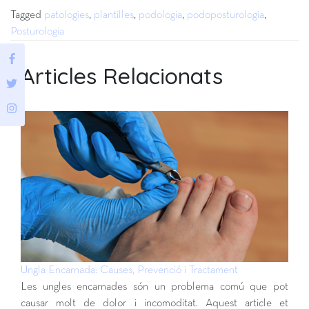
Tagged
patologies
,
plantilles
,
podologia
,
podoposturologia
,
Posturologia
Articles Relacionats
Ungla Encarnada: Causes, Prevenció i Tractament
Les ungles encarnades són un problema comú que pot
causar molt de dolor i incomoditat. Aquest article et