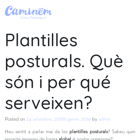
Clínica Podològica
Plantilles
posturals. Què
són i per qué
serveixen?
Posted on
24 setembre, 2018
11 gener, 2019
by
admin
Heu sentit a parlar mai de les
plantilles posturals
? Sabeu quin
impacte generen de forma
global
al nostre organisme?