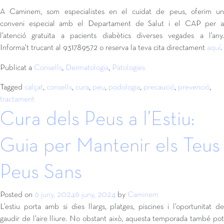
A Caminem, som especialistes en el cuidat de peus, oferim un
conveni especial amb el Departament de Salut i el CAP per a
l’atenció gratuïta a pacients diabètics diverses vegades a l’any.
Informa’t trucant al 931789572 o reserva la teva cita directament
aquí
.
Publicat a
Consells
,
Dermatologia
,
Patologies
Tagged
calçat
,
consells
,
cura
,
peu
,
podologia
,
precaució
,
prevenció
,
tractament
Cura dels Peus a l’Estiu:
Guia per Mantenir els Teus
Peus Sans
Posted on
6 juny, 2024
6 juny, 2024
by
Caminem
L’estiu porta amb si dies llargs, platges, piscines i l’oportunitat de
gaudir de l’aire lliure. No obstant això, aquesta temporada també pot