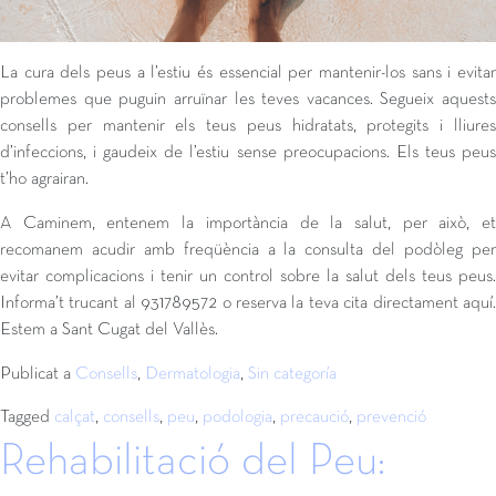
La cura dels peus a l’estiu és essencial per mantenir-los sans i evitar
problemes que puguin arruïnar les teves vacances. Segueix aquests
consells per mantenir els teus peus hidratats, protegits i lliures
d’infeccions, i gaudeix de l’estiu sense preocupacions. Els teus peus
t’ho agrairan.
A Caminem, entenem la importància de la salut, per això, et
recomanem acudir amb freqüència a la consulta del podòleg per
evitar complicacions i tenir un control sobre la salut dels teus peus.
Informa’t trucant al 931789572 o reserva la teva cita directament aquí.
Estem a Sant Cugat del Vallès.
Publicat a
Consells
,
Dermatologia
,
Sin categoría
Tagged
calçat
,
consells
,
peu
,
podologia
,
precaució
,
prevenció
Rehabilitació del Peu: