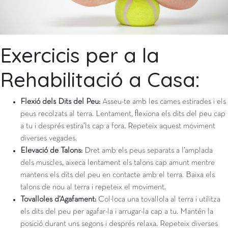
Exercicis per a la
Rehabilitació a Casa:
Flexió dels Dits del Peu:
Asseu-te amb les cames estirades i els
peus recolzats al terra. Lentament, flexiona els dits del peu cap
a tu i després estira’ls cap a fora. Repeteix aquest moviment
diverses vegades.
Elevació de Talons:
Dret amb els peus separats a l’amplada
dels muscles, aixeca lentament els talons cap amunt mentre
mantens els dits del peu en contacte amb el terra. Baixa els
talons de nou al terra i repeteix el moviment.
Tovalloles d’Agafament:
Col·loca una tovallola al terra i utilitza
els dits del peu per agafar-la i arrugar-la cap a tu. Mantén la
posició durant uns segons i després relaxa. Repeteix diverses