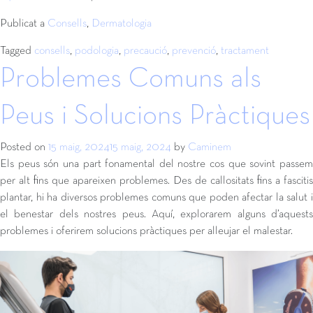
Publicat a
Consells
,
Dermatologia
Tagged
consells
,
podologia
,
precaució
,
prevenció
,
tractament
Problemes Comuns als
Peus i Solucions Pràctiques
Posted on
15 maig, 2024
15 maig, 2024
by
Caminem
Els peus són una part fonamental del nostre cos que sovint passem
per alt fins que apareixen problemes. Des de callositats fins a fascitis
plantar, hi ha diversos problemes comuns que poden afectar la salut i
el benestar dels nostres peus. Aquí, explorarem alguns d’aquests
problemes i oferirem solucions pràctiques per alleujar el malestar.