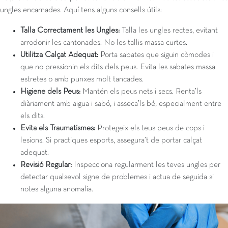
ungles encarnades. Aquí tens alguns consells útils:
Talla Correctament les Ungles:
Talla les ungles rectes, evitant
arrodonir les cantonades. No les tallis massa curtes.
Utilitza Calçat Adequat:
Porta sabates que siguin còmodes i
que no pressionin els dits dels peus. Evita les sabates massa
estretes o amb punxes molt tancades.
Higiene dels Peus:
Mantén els peus nets i secs. Renta’ls
diàriament amb aigua i sabó, i asseca’ls bé, especialment entre
els dits.
Evita els Traumatismes:
Protegeix els teus peus de cops i
lesions. Si practiques esports, assegura’t de portar calçat
adequat.
Revisió Regular:
Inspecciona regularment les teves ungles per
detectar qualsevol signe de problemes i actua de seguida si
notes alguna anomalia.