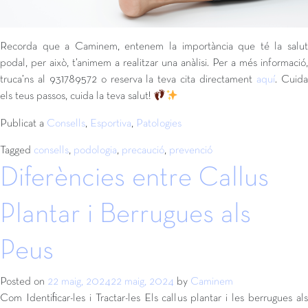
Recorda que a Caminem, entenem la importància que té la salut
podal, per això, t’animem a realitzar una anàlisi. Per a més informació,
truca’ns al 931789572 o reserva la teva cita directament
aquí
. Cuid
els teus passos, cuida la teva salut!
Publicat a
Consells
,
Esportiva
,
Patologies
Tagged
consells
,
podologia
,
precaució
,
prevenció
Diferències entre Callus
Plantar i Berrugues als
Peus
Posted on
22 maig, 2024
22 maig, 2024
by
Caminem
Com Identificar-les i Tractar-les Els callus plantar i les berrugues als