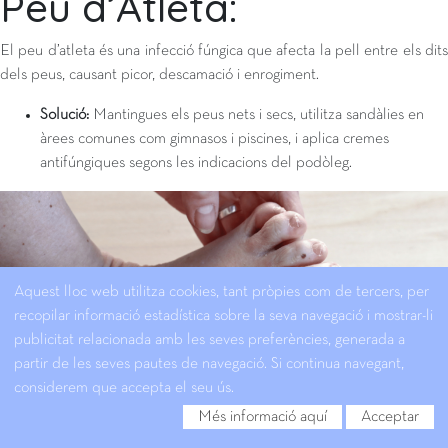
Peu d’Atleta:
El peu d’atleta és una infecció fúngica que afecta la pell entre els dits
dels peus, causant picor, descamació i enrogiment.
Solució:
Mantingues els peus nets i secs, utilitza sandàlies en
àrees comunes com gimnasos i piscines, i aplica cremes
antifúngiques segons les indicacions del podòleg.
Aquest lloc web utilitza cookies, tant pròpies com de tercers, per
recopilar informació estadística sobre la seva navegació i mostrar-li
publicitat relacionada amb les seves preferències, generada a
partir de les seves pautes de navegació. Si continua navegant,
considerem que accepta el seu ús.
Més informació aquí
Acceptar