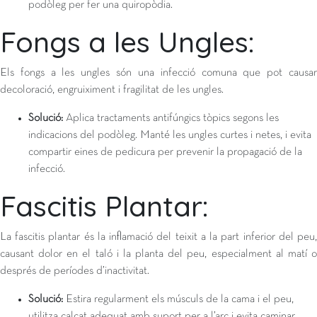
podòleg per fer una quiropòdia.
Fongs a les Ungles:
Els fongs a les ungles són una infecció comuna que pot causar
decoloració, engruiximent i fragilitat de les ungles.
Solució:
Aplica tractaments antifúngics tòpics segons les
indicacions del podòleg. Manté les ungles curtes i netes, i evita
compartir eines de pedicura per prevenir la propagació de la
infecció.
Fascitis Plantar:
La fascitis plantar és la inflamació del teixit a la part inferior del peu,
causant dolor en el taló i la planta del peu, especialment al matí o
després de períodes d’inactivitat.
Solució:
Estira regularment els músculs de la cama i el peu,
utilitza calçat adequat amb suport per a l’arc i evita caminar