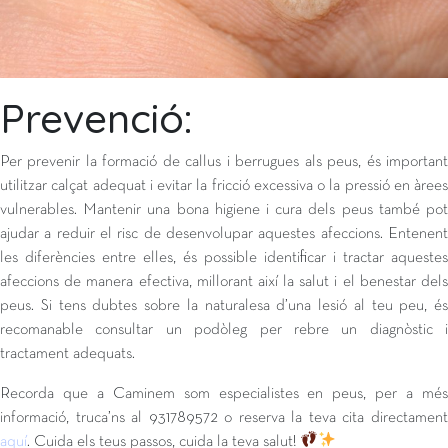
Prevenció:
Per prevenir la formació de callus i berrugues als peus, és important
utilitzar calçat adequat i evitar la fricció excessiva o la pressió en àrees
vulnerables. Mantenir una bona higiene i cura dels peus també pot
ajudar a reduir el risc de desenvolupar aquestes afeccions. Entenent
les diferències entre elles, és possible identificar i tractar aquestes
afeccions de manera efectiva, millorant així la salut i el benestar dels
peus. Si tens dubtes sobre la naturalesa d’una lesió al teu peu, és
recomanable consultar un podòleg per rebre un diagnòstic i
tractament adequats.
Recorda que a Caminem som especialistes en peus, per a més
informació, truca’ns al 931789572 o reserva la teva cita directament
aquí
. Cuida els teus passos, cuida la teva salut!