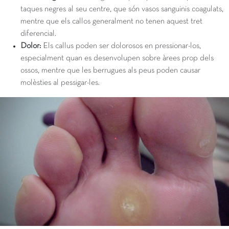
taques negres al seu centre, que són vasos sanguinis coagulats,
mentre que els callos generalment no tenen aquest tret
diferencial.
Dolor:
Els callus poden ser dolorosos en pressionar-los,
especialment quan es desenvolupen sobre àrees prop dels
ossos, mentre que les berrugues als peus poden causar
molèsties al pessigar-les.