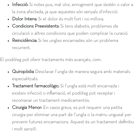
Infecció:
Si notes pus, mal olor, enrogiment que s’estén o calor a
la zona afectada, ja que aquestes són senyals d’infecció.
Dolor Intens:
Si el dolor és molt fort i no millora.
Condicions Preexistents:
Si tens diabetis, problemes de
circulació o altres condicions que poden complicar la curació.
Reincidència:
Si les ungles encarnades són un problema
recurrent.
El podòleg pot oferir tractaments més avançats, com:
Quiropòdia
Desclavar l’ungla de manera segura amb materials
especialitzats.
Tractament farmacològic:
Si l’ungla està molt encarnada i
existeix infecció o inflamació, el podòleg pot receptar i
recomanar un tractament medicamentós.
Cirurgia Menor:
En casos greus, es pot requerir una petita
cirurgia per eliminar una part de l’ungla o la matriu ungueal per
prevenir futures encarnacions. Aquest és un tractament definitiu
i molt senzill.