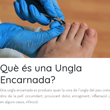
Què és una Ungla
Encarnada?
Una ungla encarnada es produeix quan la vora de l’ungla del peu creix
dins de la pell circumdant, provocant dolor, enrogiment, inflamació i,
en alguns casos, infecció.