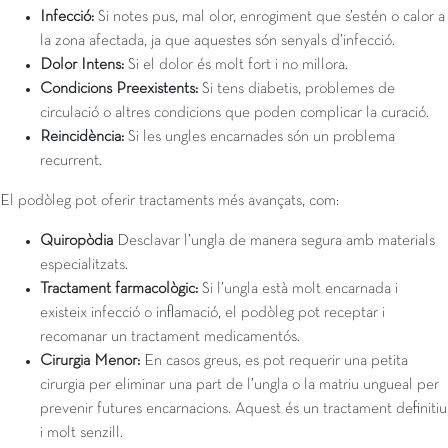
Infecció:
Si notes pus, mal olor, enrogiment que s’estén o calor a
la zona afectada, ja que aquestes són senyals d’infecció.
Dolor Intens:
Si el dolor és molt fort i no millora.
Condicions Preexistents:
Si tens diabetis, problemes de
circulació o altres condicions que poden complicar la curació.
Reincidència:
Si les ungles encarnades són un problema
recurrent.
El podòleg pot oferir tractaments més avançats, com:
Quiropòdia
Desclavar l’ungla de manera segura amb materials
especialitzats.
Tractament farmacològic:
Si l’ungla està molt encarnada i
existeix infecció o inflamació, el podòleg pot receptar i
recomanar un tractament medicamentós.
Cirurgia Menor:
En casos greus, es pot requerir una petita
cirurgia per eliminar una part de l’ungla o la matriu ungueal per
prevenir futures encarnacions. Aquest és un tractament definitiu
i molt senzill.