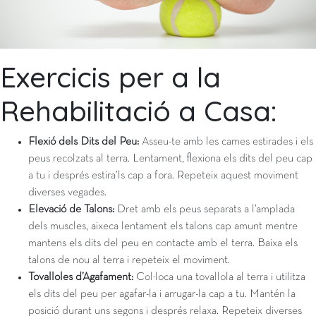
Exercicis per a la
Rehabilitació a Casa:
Flexió dels Dits del Peu:
Asseu-te amb les cames estirades i els
peus recolzats al terra. Lentament, flexiona els dits del peu cap
a tu i després estira’ls cap a fora. Repeteix aquest moviment
diverses vegades.
Elevació de Talons:
Dret amb els peus separats a l’amplada
dels muscles, aixeca lentament els talons cap amunt mentre
mantens els dits del peu en contacte amb el terra. Baixa els
talons de nou al terra i repeteix el moviment.
Tovalloles d’Agafament:
Col·loca una tovallola al terra i utilitza
els dits del peu per agafar-la i arrugar-la cap a tu. Mantén la
posició durant uns segons i després relaxa. Repeteix diverses