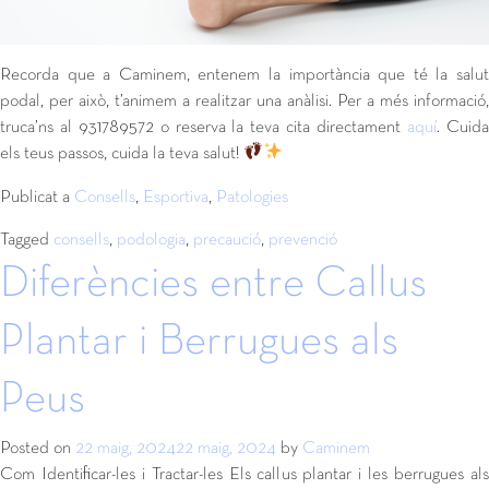
Recorda que a Caminem, entenem la importància que té la salut
podal, per això, t’animem a realitzar una anàlisi. Per a més informació,
truca’ns al 931789572 o reserva la teva cita directament
aquí
. Cuid
els teus passos, cuida la teva salut!
Publicat a
Consells
,
Esportiva
,
Patologies
Tagged
consells
,
podologia
,
precaució
,
prevenció
Diferències entre Callus
Plantar i Berrugues als
Peus
Posted on
22 maig, 2024
22 maig, 2024
by
Caminem
Com Identificar-les i Tractar-les Els callus plantar i les berrugues als