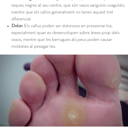
taques negres al seu centre, que són vasos sanguinis coagulats,
mentre que els callos generalment no tenen aquest tret
diferencial.
Dolor:
Els callus poden ser dolorosos en pressionar-los,
especialment quan es desenvolupen sobre àrees prop dels
ossos, mentre que les berrugues als peus poden causar
molèsties al pessigar-les.