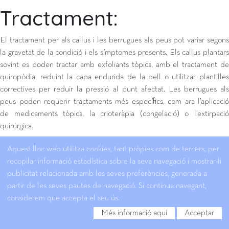
Tractament:
El tractament per als callus i les berrugues als peus pot variar segons
la gravetat de la condició i els símptomes presents. Els callus plantars
sovint es poden tractar amb exfoliants tòpics, amb el tractament de
quiropòdia, reduint la capa endurida de la pell o utilitzar plantilles
correctives per reduir la pressió al punt afectat. Les berrugues als
peus poden requerir tractaments més específics, com ara l’aplicació
de medicaments tòpics, la crioteràpia (congelació) o l’extirpació
quirúrgica.
Aquest lloc web utilitza cookies, tant pròpies com de tercers, per
recopilar informació estadística sobre la seva navegació i mostrar-li
publicitat relacionada amb les seves preferències, generada a
partir de les seves pautes de navegació. Si continua navegant,
considerem que accepta el seu ús.
Més informació aquí
Acceptar