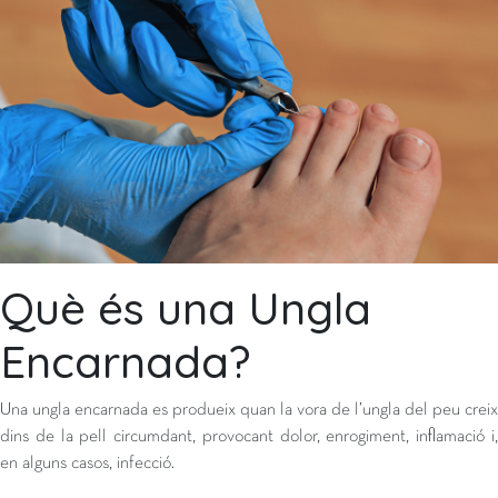
Què és una Ungla
Encarnada?
Una ungla encarnada es produeix quan la vora de l’ungla del peu creix
dins de la pell circumdant, provocant dolor, enrogiment, inflamació i,
en alguns casos, infecció.