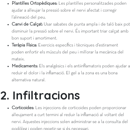
Plantilles Ortopèdiques:
Les plantilles personalitzades poden
ajudar a alleujar la pressió sobre el nervi afectat i corregir
l’alineació del peu.
Canvi de Calçat:
Usar sabates de punta ampla i de taló baix pot
disminuir la pressió sobre el nervi. És important triar calçat amb
bon suport i amortiment.
Teràpia Física:
Exercicis específics i tècniques d’estirament
poden enfortir els músculs del peu i millorar la mecànica del
mateix.
Medicaments:
Els analgèsics i els antiinflamatoris poden ajudar a
reduir el dolor i la inflamació. El gel a la zona es una bona
alternativa natural.
2. Infiltracions
Corticoides:
Les injeccions de corticoides poden proporcionar
alleujament a curt termini al reduir la inflamació al voltant del
nervi. Aquestes injeccions solen administrar-se a la consulta del
podòleg i poden repetir-se si és necessari.