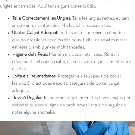
ungles encarnades. Aquí tens alguns consells útils:
Talla Correctament les Ungles:
Talla les ungles rectes, evitant
arrodonir les cantonades. No les tallis massa curtes.
Utilitza Calçat Adequat:
Porta sabates que siguin còmodes i
que no pressionin els dits dels peus. Evita les sabates massa
estretes o amb punxes molt tancades.
Higiene dels Peus:
Mantén els peus nets i secs. Renta’ls
diàriament amb aigua i sabó, i asseca’ls bé, especialment entre
els dits.
Evita els Traumatismes:
Protegeix els teus peus de cops i
lesions. Si practiques esports, assegura’t de portar calçat
adequat.
Revisió Regular:
Inspecciona regularment les teves ungles per
detectar qualsevol signe de problemes i actua de seguida si
notes alguna anomalia.