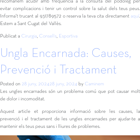
recomanem acudir amb freqüència a la consulta del podòleg per
evitar complicacions i tenir un control sobre la salut dels teus peus.
Informa’t trucant al 931789572 o reserva la teva cita directament
aquí
.
Estem a Sant Cugat del Vallès.
Publicat a
Cirurgia
,
Consells
,
Esportiva
Ungla Encarnada: Causes,
Prevenció i Tractament
Posted on
28 juny, 2024
28 juny, 2024
by
Caminem
Les ungles encarnades són un problema comú que pot causar molt
de dolor i incomoditat.
Aquest article et proporciona informació sobre les causes, la
prevenció i el tractament de les ungles encarnades per ajudar-te a
mantenir els teus peus sans i lliures de problemes.