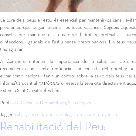
La cura dels peus a l’estiu és essencial per mantenir-los sans i evitar
problemes que puguin arruïnar les teves vacances. Segueix aquests
consells per mantenir els teus peus hidratats, protegits i lliures
d’infeccions, i gaudeix de l’estiu sense preocupacions. Els teus peus
t’ho agrairan.
A Caminem, entenem la importància de la salut, per això, et
recomanem acudir amb freqüència a la consulta del podòleg per
evitar complicacions i tenir un control sobre la salut dels teus peus.
Informa’t trucant al 931789572 o reserva la teva cita directament aquí.
Estem a Sant Cugat del Vallès.
Publicat a
Consells
,
Dermatologia
,
Sin categoría
Tagged
calçat
,
consells
,
peu
,
podologia
,
precaució
,
prevenció
Rehabilitació del Peu: