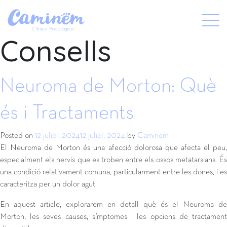
Categoria:
X
Clínica Podològica
Consells
Neuroma de Morton: Què
és i Tractaments
Posted on
12 juliol, 2024
12 juliol, 2024
by
Caminem
El Neuroma de Morton és una afecció dolorosa que afecta el peu,
especialment els nervis que es troben entre els ossos metatarsians. És
una condició relativament comuna, particularment entre les dones, i es
caracteritza per un dolor agut.
En aquest article, explorarem en detall què és el Neuroma de
Morton, les seves causes, símptomes i les opcions de tractament