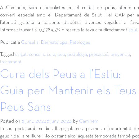
A Caminem, som especialistes en el cuidat de peus, oferim un
conveni especial amb el Departament de Salut i el CAP per a
l’atenció gratuïta a pacients diabètics diverses vegades a l’any.
Informa’t trucant al 931789572 o reserva la teva cita directament
aquí
.
Publicat a
Consells
,
Dermatologia
,
Patologies
Tagged
calçat
,
consells
,
cura
,
peu
,
podologia
,
precaució
,
prevenció
,
tractament
Cura dels Peus a l’Estiu:
Guia per Mantenir els Teus
Peus Sans
Posted on
6 juny, 2024
6 juny, 2024
by
Caminem
L’estiu porta amb si dies llargs, platges, piscines i l’oportunitat de
gaudir de l’aire lliure. No obstant això, aquesta temporada també pot