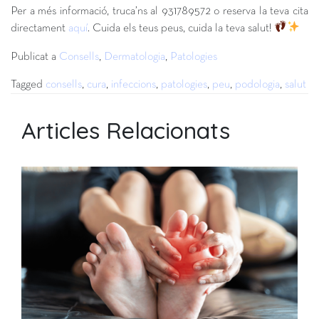
Per a més informació, truca’ns al 931789572 o reserva la teva cita
directament
aquí
. Cuida els teus peus, cuida la teva salut!
Publicat a
Consells
,
Dermatologia
,
Patologies
Tagged
consells
,
cura
,
infeccions
,
patologies
,
peu
,
podologia
,
salut
Articles Relacionats