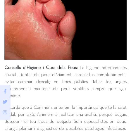
Consells d’Higiene i Cura dels Peus:
La higiene adequada és
crucial. Rentar els peus diàriament, assecar-los completament i
evitar caminar descalç en llocs públics. Tallar les ungles
regularment i mantenir els peus ventilats sempre que sigui
possible.
Recorda que a Caminem, entenem la importància que té la salut
podal, per això, t’animem a realitzar una anàlisi, perquè puguis
descobrir el teu tipus de petjada. Som especialistes en peus,
cirurgia plantar i diagnòstics de possibles patologies infeccioses.