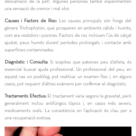
descamació de la pell. Algunes persones també experimenten
una sensació de cremor i mal olor.
Causes i Factors de Risc:
Les causes principals són fongs del
gènere Trichophyton, que prosperen en ambients càlids i humits,
com ara vestidors i piscines. Factors de risc inclouen l’ús de calçat
ajustat, peus humits durant períodes prolongats i contacte amb
superfícies contaminades.
Diagnòstic i Consulta:
Si sospites que pateixes peu d’atleta, és
essencial buscar ajuda professional. Un professional del peu, en
aquest cas un podòleg, pot realitzar un examen físic i, en alguns
casos, pot requerir d’altres exàmens per confirmar el diagnòstic.
Tractaments Efectius:
El tractament varia segons la gravetat, però
generalment inclou antifúngics tòpics i, en casos més severs,
medicaments orals. La consistència en l’aplicació és clau per a
una recuperació exitosa.