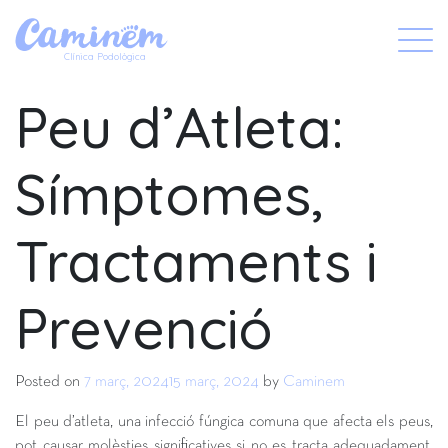
X
Clínica Podològica
Peu d’Atleta:
Símptomes,
Tractaments i
Prevenció
Posted on
7 març, 2024
15 març, 2024
by
Caminem
El peu d’atleta, una infecció fúngica comuna que afecta els peus,
pot causar molèsties significatives si no es tracta adequadament.