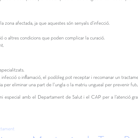
 la zona afectada, ja que aquestes són senyals d’infecció.
ió o altres condicions que poden complicar la curació.
t.
pecialitzats.
ix infecció o inflamació, el podòleg pot receptar i recomanar un tract
ia per eliminar una part de l’ungla o la matriu ungueal per prevenir futu
especial amb el Departament de Salut i el CAP per a l’atenció gratuït
ctament