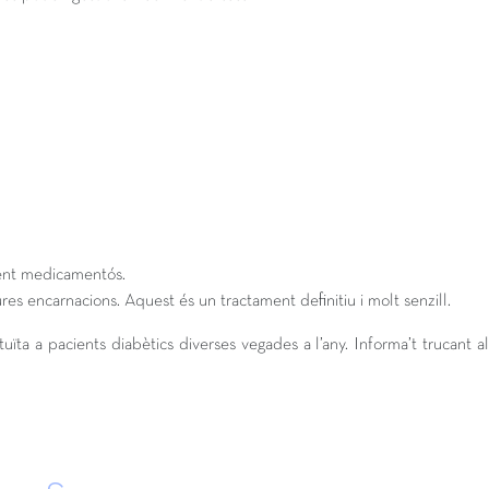
ament medicamentós.
res encarnacions. Aquest és un tractament definitiu i molt senzill.
a a pacients diabètics diverses vegades a l’any. Informa’t trucant al