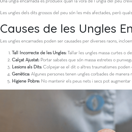
Una ungla encarnada es produeix quan la vora de l’ungla del peu creix d
Les ungles dels dits grossos del peu són les més afectades, però quals
Causes de les Ungles E
Les ungles encarnades poden ser causades per diverses raons, incloen
Tall Incorrecte de les Ungles:
Tallar les ungles massa curtes o de
Calçat Ajustat:
Portar sabates que són massa estretes o punxegud
Lesions als Dits:
Colpejar-se el dit o altres traumatismes poden 
Genètica:
Algunes persones tenen ungles corbades de manera n
Higiene Pobre:
No mantenir els peus nets i secs pot augmentar el