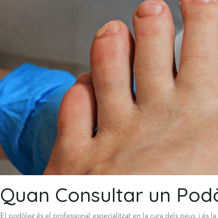
Quan Consultar un Pod
El podòleg és el professional especialitzat en la cura dels peus, i é