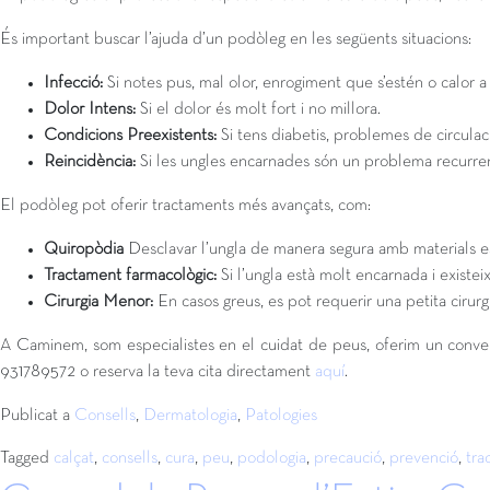
És important buscar l’ajuda d’un podòleg en les següents situacions:
Infecció:
Si notes pus, mal olor, enrogiment que s’estén o calor a
Dolor Intens:
Si el dolor és molt fort i no millora.
Condicions Preexistents:
Si tens diabetis, problemes de circulac
Reincidència:
Si les ungles encarnades són un problema recurren
El podòleg pot oferir tractaments més avançats, com:
Quiropòdia
Desclavar l’ungla de manera segura amb materials es
Tractament farmacològic:
Si l’ungla està molt encarnada i existe
Cirurgia Menor:
En casos greus, es pot requerir una petita cirurg
A Caminem, som especialistes en el cuidat de peus, oferim un conveni 
931789572 o reserva la teva cita directament
aquí
.
Publicat a
Consells
,
Dermatologia
,
Patologies
Tagged
calçat
,
consells
,
cura
,
peu
,
podologia
,
precaució
,
prevenció
,
tra