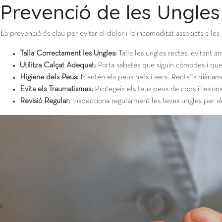
Prevenció de les Ungle
La prevenció és clau per evitar el dolor i la incomoditat associats a les
Talla Correctament les Ungles:
Talla les ungles rectes, evitant a
Utilitza Calçat Adequat:
Porta sabates que siguin còmodes i que
Higiene dels Peus:
Mantén els peus nets i secs. Renta’ls diàriame
Evita els Traumatismes:
Protegeix els teus peus de cops i lesions
Revisió Regular:
Inspecciona regularment les teves ungles per d