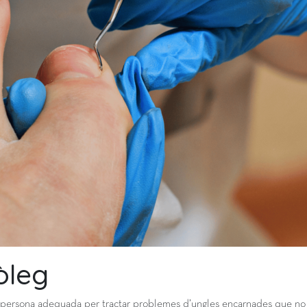
òleg
s la persona adequada per tractar problemes d’ungles encarnades que no