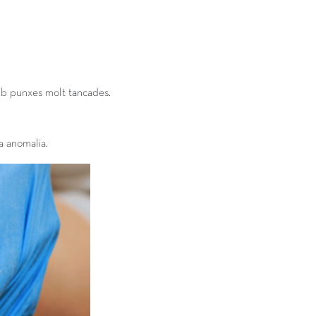
amb punxes molt tancades.
a anomalia.