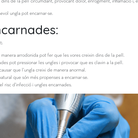
ins de la pell circumdant, provocant dolor, enrogiment, inflamació i, en
evol ungla pot encarnar-se.
ncarnades:
t:
 manera arrodonida pot fer que les vores creixin dins de la pell.
es pot pressionar les ungles i provocar que es clavin a la pell.
causar que l’ungla creixi de manera anormal.
atural que són més propenses a encarnar-se.
 risc d’infecció i ungles encarnades.