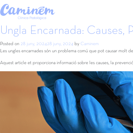
Etiqueta:
calçat
Clínica Podològica
Ungla Encarnada: Causes, P
Posted on
28 juny, 2024
28 juny, 2024
by
Caminem
Les ungles encarnades són un problema comú que pot causar molt de 
Aquest article et proporciona informació sobre les causes, la prevenció