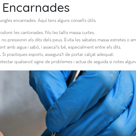
s Encarnades
 ungles encarnades. Aquí tens alguns consells útils:
rrodonir les cantonades. No les tallis massa curtes.
 no pressionin els dits dels peus. Evita les sabates massa estretes o 
nt amb aigua i sabó, i asseca’ls bé, especialment entre els dits.
. Si practiques esports, assegura’t de portar calçat adequat.
etectar qualsevol signe de problemes i actua de seguida si notes algun