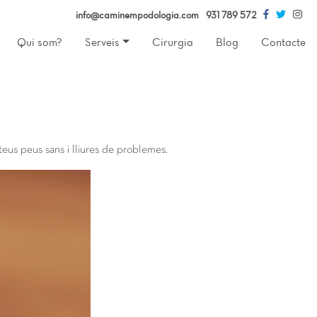
info@caminempodologia.com
931 789 572
X
Qui som?
Serveis
Cirurgia
Blog
Contacte
teus peus sans i lliures de problemes.