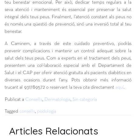
teu benestar emocional. Per això, dedicar temps regulars a la
seva atenció i manteniment és essencial per preservar la salut
integral dels teus peus. Finalment, l’atenció constant als peus no
és només una qüestió de prevenció, sinó una inversió total al teu
benestar.
A Caminem, a través de este cuidado preventivo, podràs
prevenir complicacions i mantenir un control adequat sobre la
salut dels teus peus. Com a experts en el tractament dels peus,
presentem una col·laboració especial amb el Departament de
Salut i el CAP per oferir atenció gratuïta als pacients diabètics en
diverses ocasions durant l’any. Pots obtenir més informació
trucant al 931789572 o reservant la teva cita directament
aquí
.
Publicat a
Consells
,
Dermatologia
,
Sin categoría
Tagged
consells
,
podologia
Articles Relacionats