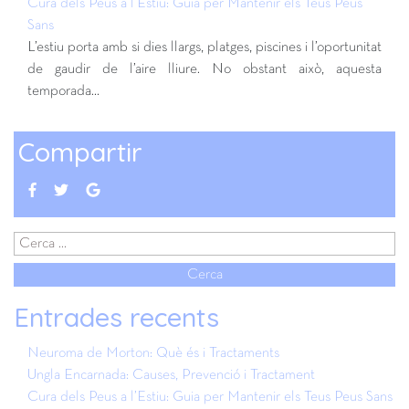
Cura dels Peus a l’Estiu: Guia per Mantenir els Teus Peus
Sans
L’estiu porta amb si dies llargs, platges, piscines i l’oportunitat
de gaudir de l’aire lliure. No obstant això, aquesta
temporada…
Compartir
Entrades recents
Neuroma de Morton: Què és i Tractaments
Ungla Encarnada: Causes, Prevenció i Tractament
Cura dels Peus a l’Estiu: Guia per Mantenir els Teus Peus Sans