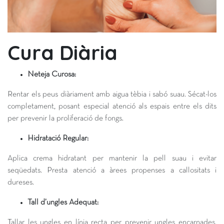
Cura Diària
Neteja Curosa:
Rentar els peus diàriament amb aigua tèbia i sabó suau. Sécat-los
completament, posant especial atenció als espais entre els dits
per prevenir la proliferació de fongs.
Hidratació Regular:
Aplica crema hidratant per mantenir la pell suau i evitar
seqüedats. Presta atenció a àrees propenses a callositats i
dureses.
Tall d’ungles Adequat:
Tallar les ungles en línia recta per prevenir ungles encarnades.