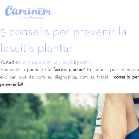
Etiqueta:
esport
Clínica Podològica
5 consells per prevenir la
fascitis plantar
Posted on
29 maig, 2018
5 juny, 2018
by
admin
Has sentit a parlar de la
fascitis plantar
? En aquest post et vole
explicar: què és, com es diagnostica, com es tracta i
consells pe
prevenir-la
!!