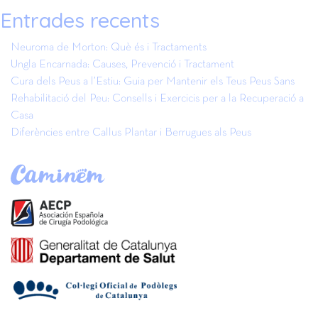
Entrades recents
Neuroma de Morton: Què és i Tractaments
Ungla Encarnada: Causes, Prevenció i Tractament
Cura dels Peus a l’Estiu: Guia per Mantenir els Teus Peus Sans
Rehabilitació del Peu: Consells i Exercicis per a la Recuperació a
Casa
Diferències entre Callus Plantar i Berrugues als Peus