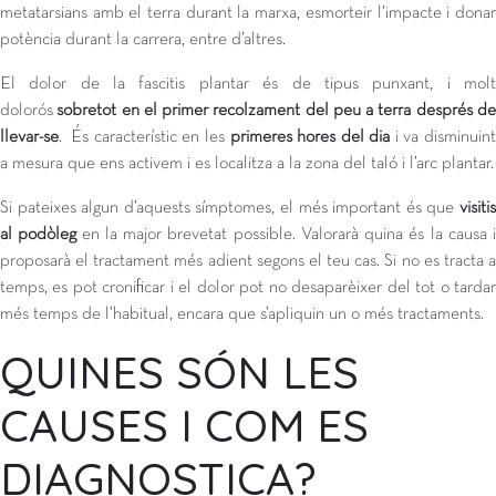
metatarsians amb el terra durant la marxa, esmorteir l’impacte i donar
potència durant la carrera, entre d’altres.
El dolor de la fascitis plantar és de tipus punxant, i molt
dolorós
sobretot en el primer recolzament del peu a terra després de
llevar-se
. És característic en les
primeres hores del dia
i va disminuint
a mesura que ens activem i es localitza a la zona del taló i l’arc plantar.
Si pateixes algun d’aquests símptomes, el més important és que
visitis
al podòleg
en la major brevetat possible. Valorarà quina és la causa i
proposarà el tractament més adient segons el teu cas. Si no es tracta a
temps, es pot cronificar i el dolor pot no desaparèixer del tot o tardar
més temps de l’habitual, encara que s’apliquin un o més tractaments.
QUINES SÓN LES
CAUSES I COM ES
DIAGNOSTICA?