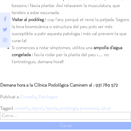
bessons i fàscia plantar. Així relaxarem la musculatura, que
tendeix a estar escursada.
Visitar al podòleg
1 cop l’any perquè et revisi la petjada. Segons
la teva biomecànica o estructura del peu pots ser més
susceptible a patir aquesta patologia i més val prevenir-la que
curar-la!
Si comences a notar símptomes, utilitza una
ampolla d’aigua
congelada
i fes-la rodar per la planta del peu i…… no
t’entretinguis, demana hora!!
Demana hora a la Clínica Podològica Caminem al : 931 789 572
Publicat a
Consells
,
Patologies
Tagged
consells
,
esport
,
fascitis
,
podologia
,
prevenció
,
salud