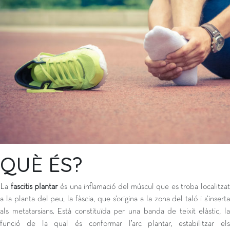
QUÈ ÉS?
La
fascitis plantar
és una inflamació del múscul
que e
s troba localitza
a la planta del peu, la fàscia, que s’origina a la zona del taló i s’inserta
als metatarsians.
Està constituïda per una banda de teixit elàstic, l
funci
ó de la qual és conformar l’arc plantar, estabilitzar els