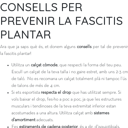
CONSELLS PER
PREVENIR LA FASCITIS
PLANTAR
Ara que ja saps què és, et donem alguns
consells
per tal de preveni
la fascitis plantar!
Utilitza un
calçat còmode
, que respecti la forma del teu peu.
Escull un calçat de la teva talla i no gaire estret, amb uns 2-3 cm
de taló. No es recomana un calçat totalment plà ni tampoc l’ús
de talons de més de 4 cm.
Si ets esportista
respecta el drop
que has utilitzat sempre. Si
vols baixar el drop, fes-ho a poc a poc, ja que les estructures
musculars i tendinoses de la teva extremitat inferior estan
acostumades a una altura. Utilitza calçat amb
sistemes
d’amortiment
adecuats.
Fes
estiraments de cadena posterior
, és a dir, d’isquiotibials,