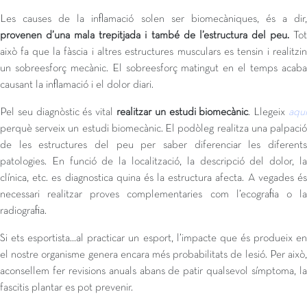
Les causes de la inflamació solen ser biomecàniques, és a dir,
provenen d’una mala trepitjada i també de l’estructura del peu.
Tot
això fa que la fàscia i altres estructures musculars es tensin i realitzin
un sobreesforç mecànic. El sobreesforç matingut en el temps acaba
causant la inflamació i el dolor diari.
Pel seu diagnòstic és vital
realitzar un estudi biomecànic
. Llegeix
aqu
perquè serveix un estudi biomecànic.
El podòleg realitza una palpaci
de les estructures del peu per saber diferenciar les diferents
patologies. En funció de la localització, la descripció del dolor, la
clínica, etc. es diagnostica quina és la estructura afecta. A vegades és
necessari realitzar proves complementaries com l’ecografia o la
radiografia.
Si ets esportista…al practicar un esport, l’impacte que és produeix en
el nostre organisme genera encara més probabilitats de lesió. Per això,
aconsellem fer revisions anuals abans de patir qualsevol símptoma, la
fascitis plantar es pot prevenir.