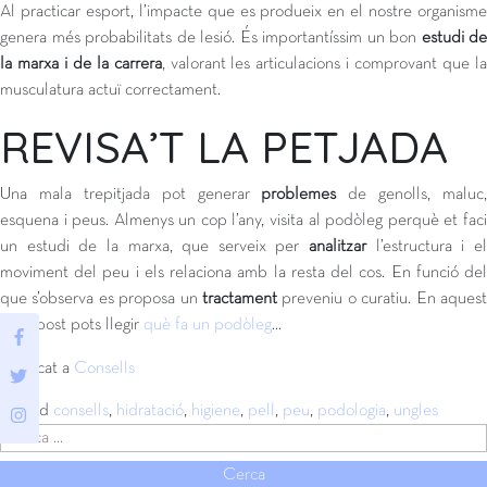
Al practicar esport, l’impacte que es produeix en el nostre organisme
genera més probabilitats de lesió. És importantíssim un bon
estudi de
la marxa i de la carrera
, valorant les articulacions i comprovant que l
musculatura actuï correctament.
REVISA’T LA PETJADA
Una mala trepitjada pot generar
problemes
de genolls, maluc,
esquena i peus. Almenys un cop l’any, visita al podòleg perquè et faci
un estudi de la marxa, que serveix per
analitzar
l’estructura i e
moviment del peu i els relaciona amb la resta del cos. En funció del
que s’observa es proposa un
tractament
preveniu o curatiu. En aquest
altre post pots llegir
què fa un podòleg
…
Publicat a
Consells
Tagged
consells
,
hidratació
,
higiene
,
pell
,
peu
,
podologia
,
ungles