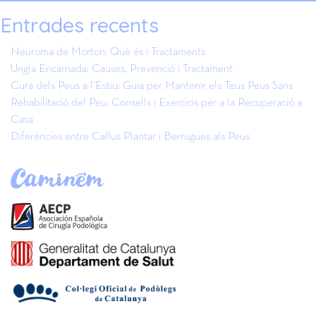
Entrades recents
Neuroma de Morton: Què és i Tractaments
Ungla Encarnada: Causes, Prevenció i Tractament
Cura dels Peus a l’Estiu: Guia per Mantenir els Teus Peus Sans
Rehabilitació del Peu: Consells i Exercicis per a la Recuperació a
Casa
Diferències entre Callus Plantar i Berrugues als Peus