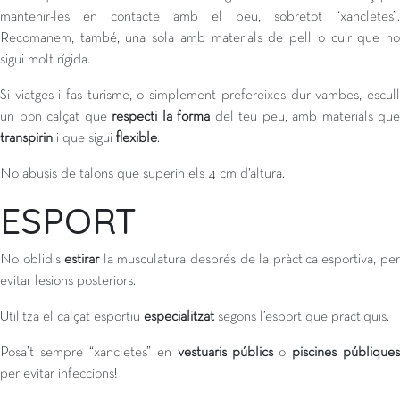
mantenir-les en contacte amb el peu, sobretot “xancletes”.
Recomanem, també, una sola amb materials de pell o cuir que no
sigui molt rígida.
Si viatges i fas turisme, o simplement prefereixes dur vambes, escull
un bon calçat que
respecti la forma
del teu peu, amb materials que
transpirin
i que sigui
flexible
.
No abusis de talons que superin els 4 cm d’altura.
ESPORT
No oblidis
estirar
la musculatura després de la pràctica esportiva, pe
evitar lesions posteriors.
Utilitza el calçat esportiu
especialitzat
segons l’esport que practiquis.
Posa’t sempre “xancletes” en
vestuaris públics
o
piscines públiques
per evitar infeccions!