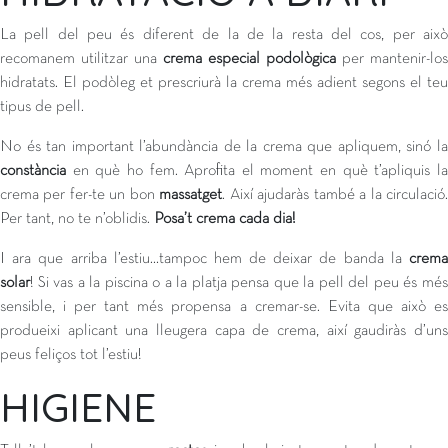
La pell del peu és diferent de la de la resta del cos, per això
recomanem utilitzar una
crema especial podològica
per mantenir-los
hidratats. El podòleg et prescriurà la crema més adient segons el teu
tipus de pell.
No és tan important l’abundància de la crema que apliquem, sinó la
constància
en què ho fem. Aprofita el moment en què t’apliquis la
crema per fer-te un bon
massatget
. Així ajudaràs també a la circulació
Per tant, no te n’oblidis.
Posa’t crema cada dia!
I ara que arriba l’estiu…tampoc hem de deixar de banda la
crema
solar
! Si vas a la piscina o a la platja pensa que la pell del peu és més
sensible, i per tant més propensa a cremar-se. Evita que això es
produeixi aplicant una lleugera capa de crema, així gaudiràs d’uns
peus feliços tot l’estiu!
HIGIENE