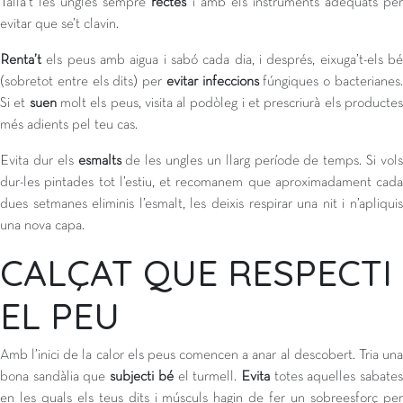
Talla’t les ungles sempre
rectes
i amb els instruments adequats pe
evitar que se’t clavin.
Renta’t
els peus amb aigua i sabó cada dia, i després, eixuga’t-els bé
(sobretot entre els dits) per
evitar infeccions
fúngiques o bacterianes
Si et
suen
molt els peus, visita al podòleg i et prescriurà els producte
més adients pel teu cas.
Evita dur els
esmalts
de les ungles un llarg període de temps. Si vol
dur-les pintades tot l’estiu, et recomanem que aproximadament cada
dues setmanes eliminis l’esmalt, les deixis respirar una nit i n’apliquis
una nova capa.
CALÇAT QUE RESPECTI
EL PEU
Amb l’inici de la calor els peus comencen a anar al descobert. Tria una
bona sandàlia que
subjecti bé
el turmell.
Evita
totes aquelles sabate
en les quals els teus dits i músculs hagin de fer un sobreesforç per